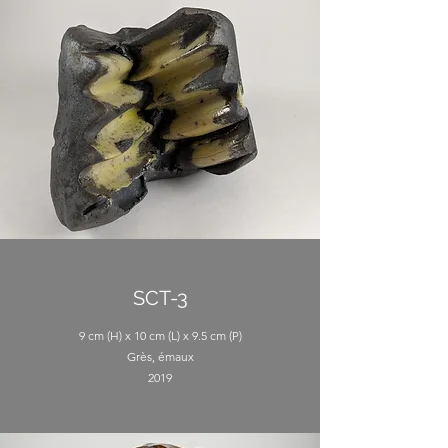
SCT-3
9 cm (H) x 10 cm (L) x 9.5 cm (P)
Grès, émaux
2019