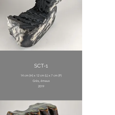
SCT-1
14 cm (H) x 12 cm (L) x 7 cm (P)
Grès, émaux
2019