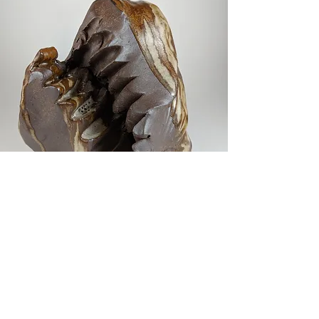
SCT-4
15 cm (H) x 12 cm (L) x 15.5 cm (P)
Grès, émaux
2019